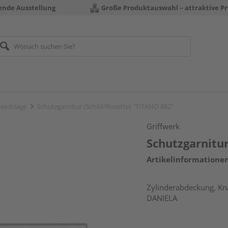
rende Ausstellung
Große Produktauswahl – attraktive Pr
eschläge
Schutzgarnitur (Schild/Rosette) "TITANO 882"
Griffwerk
Schutzgarnitur
Artikelinformatione
Zylinderabdeckung, Knau
DANIELA