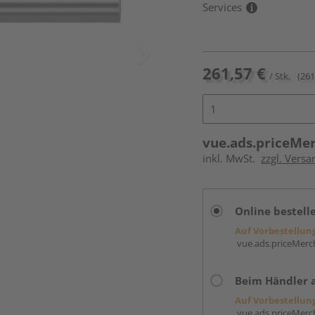
Services
261,57 €
/ Stk.
(261
vue.ads.priceMe
inkl. MwSt.
zzgl. Versa
Online bestell
Auf Vorbestellun
vue.ads.priceMerch
Beim Händler 
Auf Vorbestellun
vue.ads.priceMerch