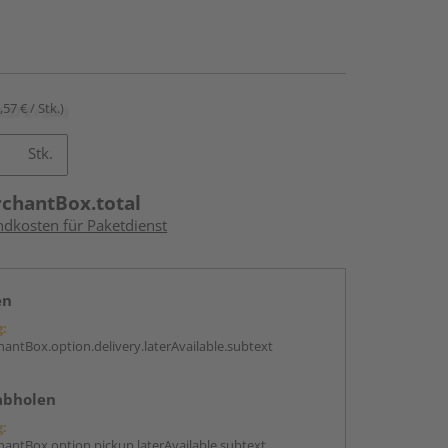
,57 € / Stk.)
Stk.
rchantBox.total
ndkosten für Paketdienst
en
g:
antBox.option.delivery.laterAvailable.subtext
abholen
g:
antBox.option.pickup.laterAvailable.subtext