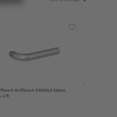
iffwerk Griffstück DANIELA Edelst.
. L/R