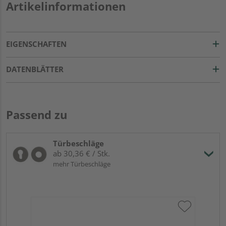
Artikelinformationen
EIGENSCHAFTEN
DATENBLÄTTER
Passend zu
Türbeschläge
ab 30,36 € / Stk.
mehr Türbeschläge
Gr
TI