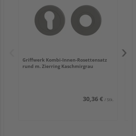
Zy
Ede
Griffwerk Kombi-Innen-Rosettensatz
rund m. Zierring Kaschmirgrau
30,36 €
/ Stk.