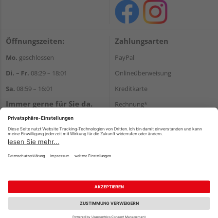
Öffnungszeiten:
Zahlungsarten
Mo.
geschlossen
PayPal
Di. – Fr.
08:29 – 18:01
Onlineüberweisung
Sa.
08:59 – 16:01
Kreditkarte
Immer gerne für Sie da.
Rechnung*
Tel.:
+49 911 648040
*Bonität vorausgesetzt
E-Mail:
kontakt@holzziller.de
Versand
Versandkosten
Impressum
AGB
Widerruf
Datenschutz
Reservierungsbedingungen
Vertrag widerrufen
©
HolzLand GmbH