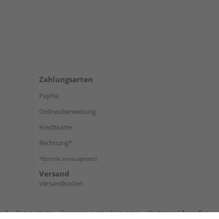
Zahlungsarten
PayPal
Onlineüberweisung
Kreditkarte
Rechnung*
*Bonität vorausgesetzt
Versand
Versandkosten
ruf
Datenschutz
Reservierungsbedingungen
Vertrag widerrufen