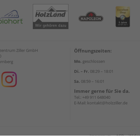
zentrum Ziller GmbH
Öffnungszeiten:
0
Mo.
geschlossen
ürnberg
Di. – Fr.
08:29 – 18:01
Sa.
08:59 – 16:01
Immer gerne für Sie da.
Tel.:
+49 911 648040
E-Mail:
kontakt@holzziller.de
Impressum
AGB
Wider