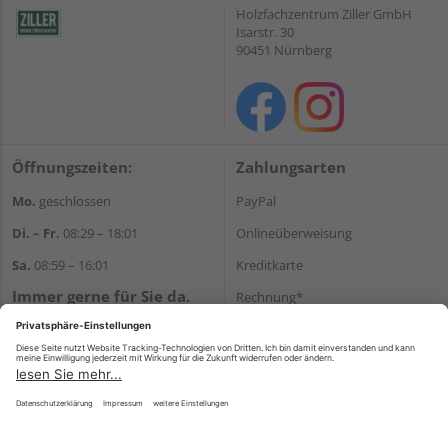
Holzfachzentrum Ziller GmbH
Isarstr. 30
90451 Nürnberg
Öffnungszeiten:
Zahlungsarten
Mo.
geschlossen
PayPal
Di. – Fr.
08:29 – 18:01
Onlineüberweisung
Sa.
08:59 – 16:01
Kreditkarte
Immer gerne für Sie da.
Rechnung*
Tel.:
+49 911 648040
*Bonität vorausgesetzt
E-Mail:
kontakt@holzziller.de
Versand
Versandkosten