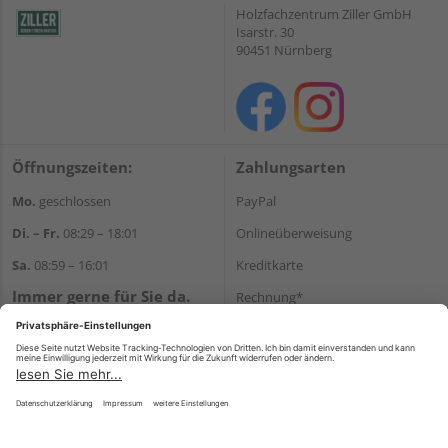
Holzfachzentrum Ziller GmbH
Isarstr. 30
90451 Nürnberg
Öffnungszeiten:
Zahlungsarten
Mo.
geschlossen
PayPal
Di. – Fr.
08:29 – 18:01
Onlineüberweisung
Sa.
08:59 – 16:01
Kreditkarte
Immer gerne für Sie da.
Rechnung*
Tel.:
+49 911 648040
*Bonität vorausgesetzt
E-Mail:
kontakt@holzziller.de
Versand
Versandkosten