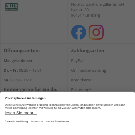
Holzfachzentrum Ziller GmbH
Isarstr. 30
90451 Nürnberg
Öffnungszeiten:
Zahlungsarten
Mo.
geschlossen
PayPal
Di. – Fr.
08:29 – 18:01
Onlineüberweisung
Sa.
08:59 – 16:01
Kreditkarte
Immer gerne für Sie da.
Rechnung*
Tel.:
+49 911 648040
*Bonität vorausgesetzt
E-Mail:
kontakt@holzziller.de
Versand
Versandkosten