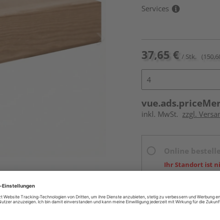
Services
37,65 €
/ Stk.
(150,6
vue.ads.priceMe
inkl. MwSt.
zzgl. Versa
Online bestell
Ihr Standort ist n
Beim Händler 
Auf Vorbestellun
vue.ads.priceMerch