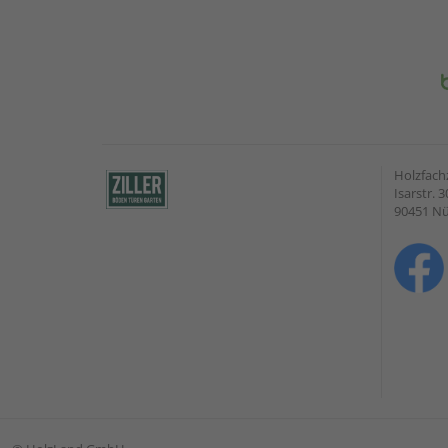
Holzfach
Isarstr. 3
90451 N