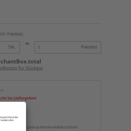
0 € / Paket(e))
Stk.
Paket(e)
rchantBox.total
ndkosten für Stückgut
en
icht im Liefergebiet
abholen
g:
antBox.option.pickup.laterAvailable.subtext