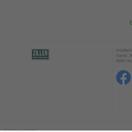
Holzfach
Isarstr. 3
90451 N
©
HolzLand GmbH