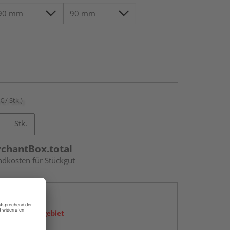
€ / Stk.)
Stk.
rchantBox.total
ndkosten für Stückgut
en
icht im Liefergebiet