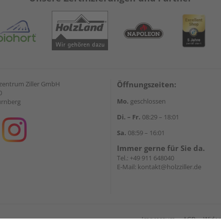
zentrum Ziller GmbH
Öffnungszeiten:
0
Mo.
geschlossen
ürnberg
Di. – Fr.
08:29 – 18:01
Sa.
08:59 – 16:01
Immer gerne für Sie da.
Tel.:
+49 911 648040
E-Mail:
kontakt@holzziller.de
Impressum
AGB
Wider