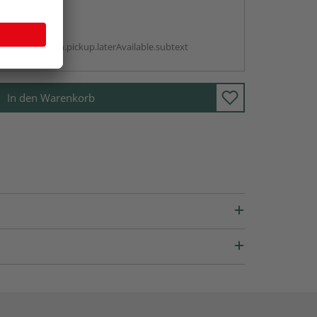
abholen
g:
antBox.option.pickup.laterAvailable.subtext
In den Warenkorb