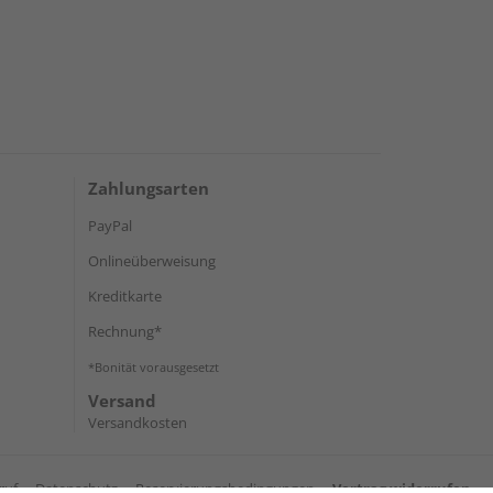
Zahlungsarten
PayPal
Onlineüberweisung
Kreditkarte
Rechnung*
*Bonität vorausgesetzt
Versand
Versandkosten
ruf
Datenschutz
Reservierungsbedingungen
Vertrag widerrufen