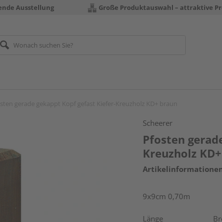
rende Ausstellung
Große Produktauswahl – attraktive Pr
sten gerade gekappt Kopf gefast Kiefer-Kreuzholz KD+ braun
Scheerer
Pfosten gerade
Kreuzholz KD+
Artikelinformatione
9x9cm 0,70m
Länge
Br