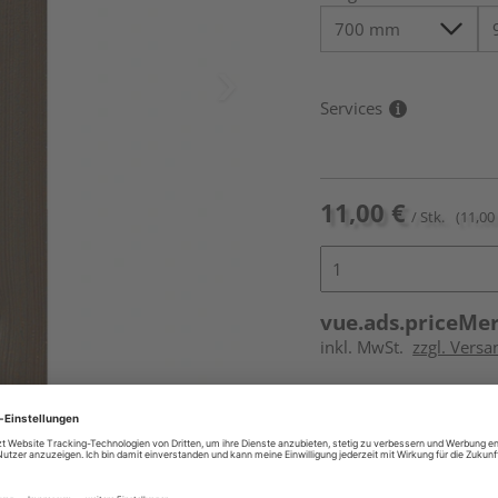
Services
11,00 €
/ Stk.
(11,00 
vue.ads.priceMe
inkl. MwSt.
zzgl. Versa
Online bestell
Ihr Standort ist n