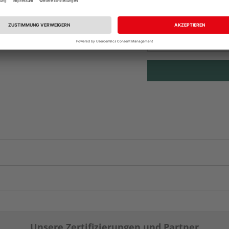
Beim Händler 
Auf Vorbestellun
vue.ads.priceMerch
Unsere Zertifizierungen und Partner