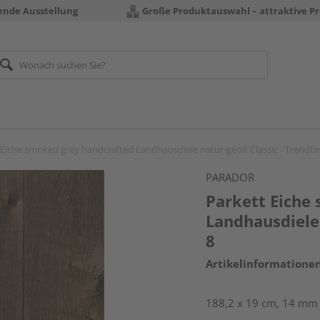
rende Ausstellung
Große Produktauswahl – attraktive Pr
 Eiche smoked grey handcrafted Landhausdiele natur-geölt Classic - Trendti
PARADOR
Parkett Eiche
Landhausdiele 
8
Artikelinformatione
188,2 x 19 cm, 14 mm s