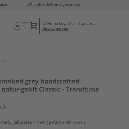
eise
Liefer- & Montageservice
Mein Standort:
Jetzt angeben
me 8
 smoked grey handcrafted
natur-geölt Classic - Trendtime
n
tark, gebürstet, 4-seitig gefast, Fold-Down