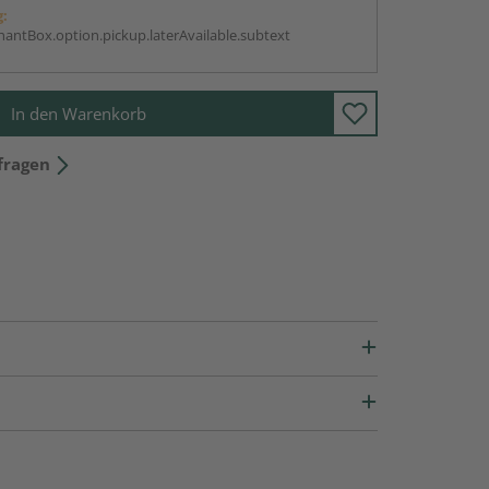
g:
antBox.option.pickup.laterAvailable.subtext
In den Warenkorb
fragen