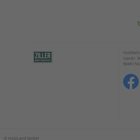
Holzfach
Isarstr. 3
90451 N
©
HolzLand GmbH