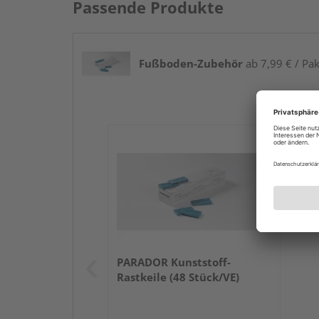
Passende Produkte
Fußboden-Zubehör
ab 7,99 € / Pak
PARADOR Kunststoff-
Rastkeile (48 Stück/VE)