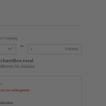
 € / Paket(e))
m²
Paket(e)
rchantBox.total
ndkosten für Stückgut
en
icht im Liefergebiet
abholen