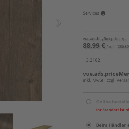
Services
vue.ads.buyBox.price.rrp
88,99 €
/ m²
(286,39
vue.ads.priceMe
inkl. MwSt.
zzgl. Versa
Online bestell
Ihr Standort ist n
Beim Händler 