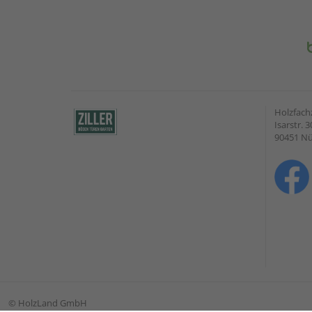
Holzfach
Isarstr. 3
90451 N
©
HolzLand GmbH