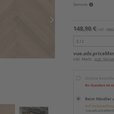
Services
148,90 €
/ m²
(464,
vue.ads.priceMe
inkl. MwSt.
zzgl. Versa
Online bestell
Ihr Standort ist n
Beim Händler 
Auf Vorbestellun
vue.ads.priceMerch