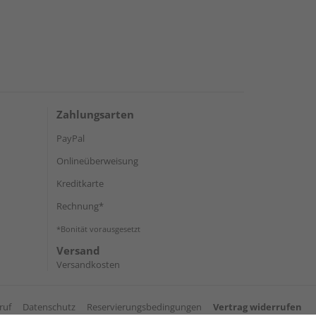
Zahlungsarten
PayPal
Onlineüberweisung
Kreditkarte
Rechnung*
*Bonität vorausgesetzt
Versand
Versandkosten
ruf
Datenschutz
Reservierungsbedingungen
Vertrag widerrufen