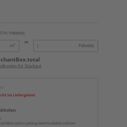
57 € / Paket(e))
m²
Paket(e)
rchantBox.total
ndkosten für Stückgut
en
icht im Liefergebiet
abholen
g:
antBox.option.pickup.laterAvailable.subtext