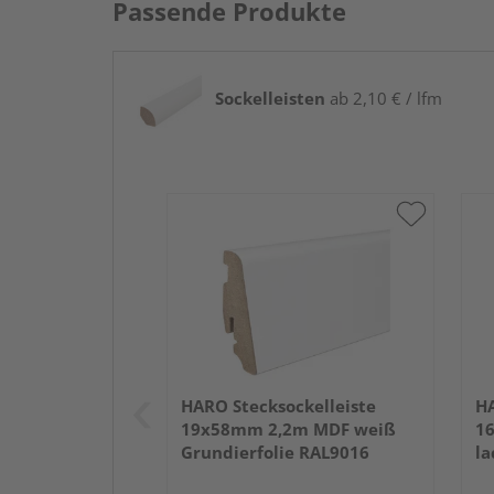
Passende Produkte
Sockelleisten
ab 2,10 € / lfm
HARO Stecksockelleiste
HA
19x58mm 2,2m MDF weiß
1
Grundierfolie RAL9016
la