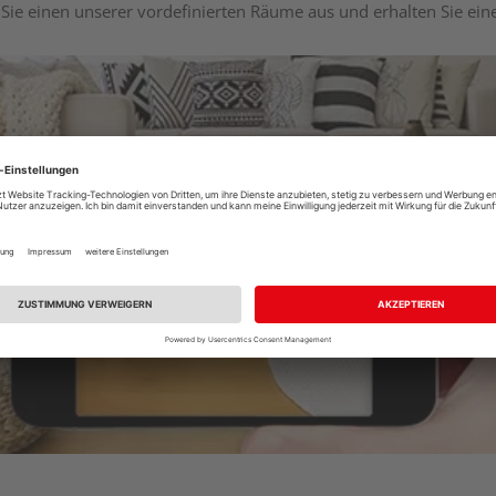
Sie einen unserer vordefinierten Räume aus und erhalten Sie ei
Raumplaner