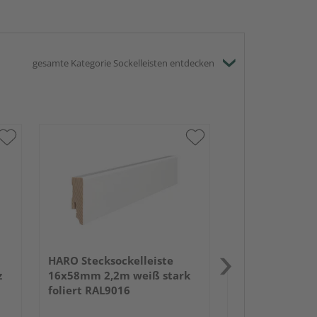
gesamte Kategorie Sockelleisten entdecken
HARO Sockelle
2,4m o.Fräsung
foliert RAL901
PEFC 70%-zertif
HARO Stecksockelleiste
z
16x58mm 2,2m weiß stark
foliert RAL9016