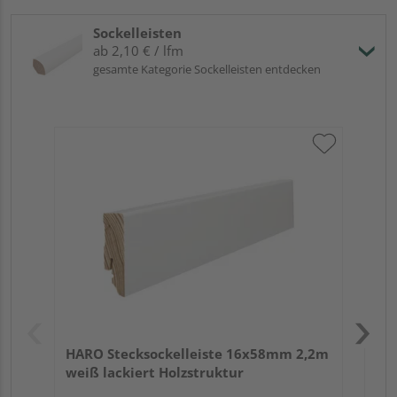
Sockelleisten
ab 2,10 € / lfm
gesamte Kategorie Sockelleisten entdecken
HA
2,4
HARO Stecksockelleiste 16x58mm 2,2m
weiß lackiert Holzstruktur