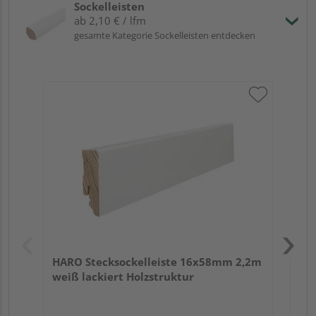
Sockelleisten
ab 2,10 € / lfm
gesamte Kategorie Sockelleisten entdecken
HA
2,4
HARO Stecksockelleiste 16x58mm 2,2m
weiß lackiert Holzstruktur