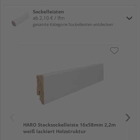
Sockelleisten
ab 2,10 € / lfm
gesamte Kategorie Sockelleisten entdecken
HA
2,4
HARO Stecksockelleiste 16x58mm 2,2m
weiß lackiert Holzstruktur