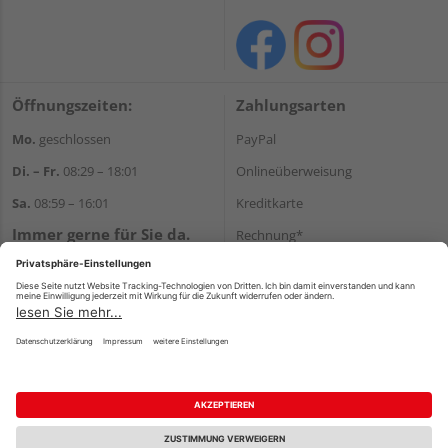
Öffnungszeiten:
Zahlungsarten
Mo.
geschlossen
PayPal
Di. – Fr.
08:29 – 18:01
Onlineüberweisung
Sa.
08:59 – 16:01
Kreditkarte
Immer gerne für Sie da.
Rechnung*
Tel.:
+49 911 648040
*Bonität vorausgesetzt
E-Mail:
kontakt@holzziller.de
Versand
Versandkosten
Impressum
AGB
Widerruf
Datenschutz
Reservierungsbedingungen
Vertrag widerrufen