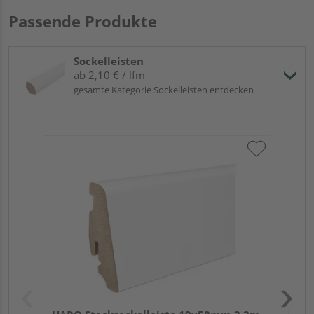
Passende Produkte
Sockelleisten
ab 2,10 € / lfm
gesamte Kategorie Sockelleisten entdecken
HA
wei