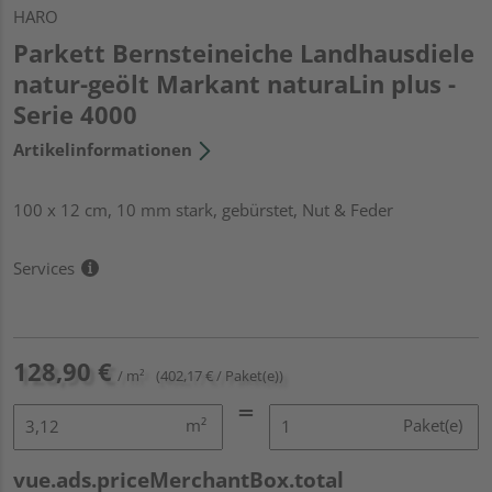
HARO
Parkett Bernsteineiche Landhausdiele
natur-geölt Markant naturaLin plus -
Serie 4000
Artikelinformationen
100 x 12 cm, 10 mm stark, gebürstet, Nut & Feder
Services
128,90 €
/ m²
(402,17 € / Paket(e))
m²
Paket(e)
vue.ads.priceMerchantBox.total