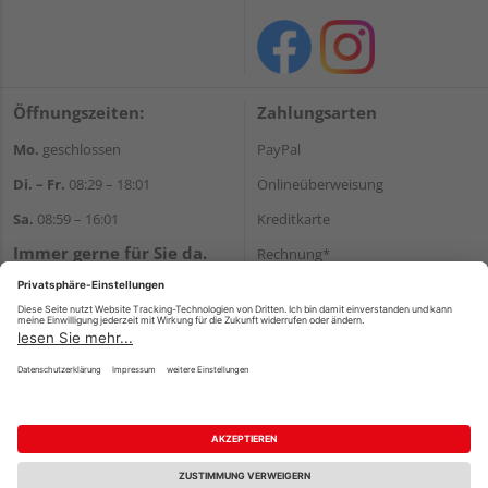
Öffnungszeiten:
Zahlungsarten
Mo.
geschlossen
PayPal
Di. – Fr.
08:29 – 18:01
Onlineüberweisung
Sa.
08:59 – 16:01
Kreditkarte
Immer gerne für Sie da.
Rechnung*
Tel.:
+49 911 648040
*Bonität vorausgesetzt
E-Mail:
kontakt@holzziller.de
Versand
Versandkosten
Impressum
AGB
Widerruf
Datenschutz
Reservierungsbedingungen
Vertrag widerrufen