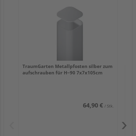
Er
TraumGarten Metallpfosten silber zum
aufschrauben für H~90 7x7x105cm
64,90 €
/ Stk.
Pas