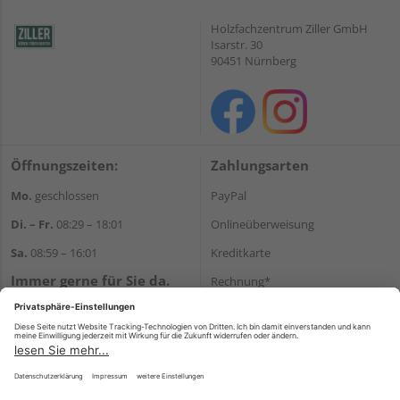
Holzfachzentrum Ziller GmbH
Isarstr. 30
90451 Nürnberg
Öffnungszeiten:
Zahlungsarten
Mo.
geschlossen
PayPal
Di. – Fr.
08:29 – 18:01
Onlineüberweisung
Sa.
08:59 – 16:01
Kreditkarte
Immer gerne für Sie da.
Rechnung*
Tel.:
+49 911 648040
*Bonität vorausgesetzt
E-Mail:
kontakt@holzziller.de
Versand
Versandkosten