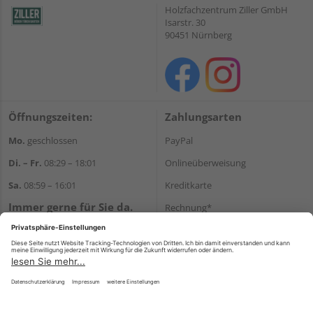
Holzfachzentrum Ziller GmbH
Isarstr. 30
90451 Nürnberg
Öffnungszeiten:
Zahlungsarten
Mo.
geschlossen
PayPal
Di. – Fr.
08:29 – 18:01
Onlineüberweisung
Sa.
08:59 – 16:01
Kreditkarte
Immer gerne für Sie da.
Rechnung*
Tel.:
+49 911 648040
*Bonität vorausgesetzt
E-Mail:
kontakt@holzziller.de
Versand
Versandkosten