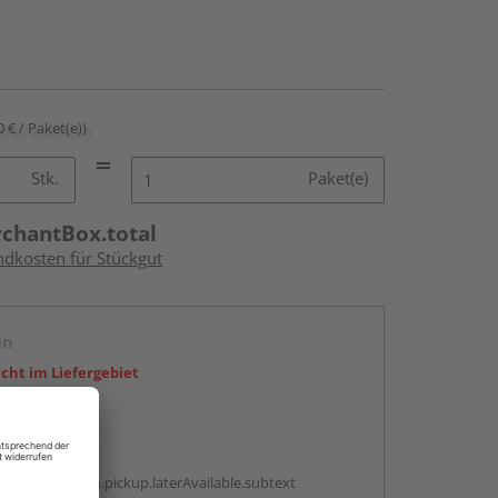
0 € / Paket(e))
Stk.
Paket(e)
rchantBox.total
ndkosten für Stückgut
en
icht im Liefergebiet
abholen
g:
antBox.option.pickup.laterAvailable.subtext