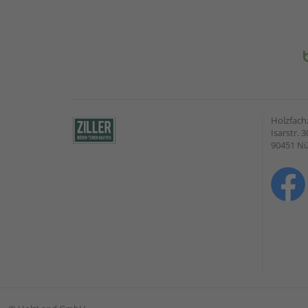
Holzfach
Isarstr. 3
90451 N