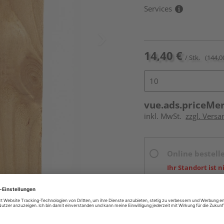
Services
14,40 €
/ Stk.
(144,0
vue.ads.priceMe
inkl. MwSt.
zzgl. Versa
Online bestell
Ihr Standort ist n
Beim Händler 
Auf Vorbestellun
vue.ads.priceMerch