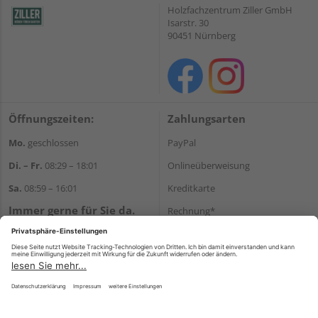
Holzfachzentrum Ziller GmbH
Isarstr. 30
90451 Nürnberg
Öffnungszeiten:
Zahlungsarten
Mo.
geschlossen
PayPal
Di. – Fr.
08:29 – 18:01
Onlineüberweisung
Sa.
08:59 – 16:01
Kreditkarte
Immer gerne für Sie da.
Rechnung*
Tel.:
+49 911 648040
*Bonität vorausgesetzt
E-Mail:
kontakt@holzziller.de
Versand
Versandkosten