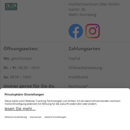
Holzfachzentrum Ziller GmbH
Isarstr. 30
90451 Nürnberg
Öffnungszeiten:
Zahlungsarten
Mo.
geschlossen
PayPal
Di. – Fr.
08:29 – 18:01
Onlineüberweisung
Sa.
08:59 – 16:01
Kreditkarte
Immer gerne für Sie da.
Rechnung*
Tel.:
+49 911 648040
*Bonität vorausgesetzt
E-Mail:
kontakt@holzziller.de
Versand
Versandkosten