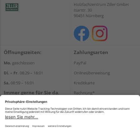
Holzfachzentrum Ziller GmbH
Isarstr. 30
90451 Nürnberg
Öffnungszeiten:
Zahlungsarten
Mo.
geschlossen
PayPal
Di. – Fr.
08:29 – 18:01
Onlineüberweisung
Sa.
08:59 – 16:01
Kreditkarte
Immer gerne für Sie da.
Rechnung*
Tel.:
+49 911 648040
*Bonität vorausgesetzt
E-Mail:
kontakt@holzziller.de
Versand
Versandkosten