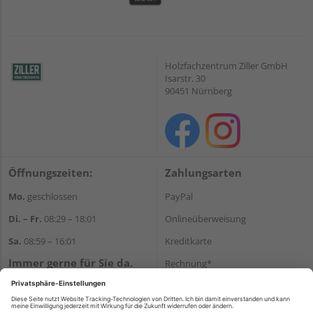
Holzfachzentrum Ziller GmbH
Isarstr. 30
90451 Nürnberg
Öffnungszeiten:
Zahlungsarten
Mo.
geschlossen
PayPal
Di. – Fr.
08:29 – 18:01
Onlineüberweisung
Sa.
08:59 – 16:01
Kreditkarte
Immer gerne für Sie da.
Rechnung*
Tel.:
+49 911 648040
*Bonität vorausgesetzt
E-Mail:
kontakt@holzziller.de
Versand