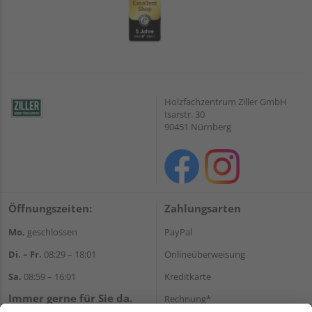
Holzfachzentrum Ziller GmbH
Isarstr. 30
90451 Nürnberg
Öffnungszeiten:
Zahlungsarten
Mo.
geschlossen
PayPal
Di. – Fr.
08:29 – 18:01
Onlineüberweisung
Sa.
08:59 – 16:01
Kreditkarte
Immer gerne für Sie da.
Rechnung*
Tel.:
+49 911 648040