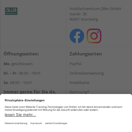
Holzfachzentrum Ziller GmbH
Isarstr. 30
90451 Nürnberg
Öffnungszeiten:
Zahlungsarten
Mo.
geschlossen
PayPal
Di. – Fr.
08:29 – 18:01
Onlineüberweisung
Sa.
08:59 – 16:01
Kreditkarte
Immer gerne für Sie da.
Rechnung*
Tel.:
+49 911 648040
*Bonität vorausgesetzt
E-Mail:
kontakt@holzziller.de
Versand
Versandkosten