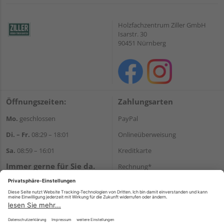
Holzfachzentrum Ziller GmbH
Isarstr. 30
90451 Nürnberg
Öffnungszeiten:
Zahlungsarten
Mo.
geschlossen
PayPal
Di. – Fr.
08:29 – 18:01
Onlineüberweisung
Sa.
08:59 – 16:01
Kreditkarte
Immer gerne für Sie da.
Rechnung*
Tel.:
+49 911 648040
*Bonität vorausgesetzt
E-Mail:
kontakt@holzziller.de
Versand
Versandkosten