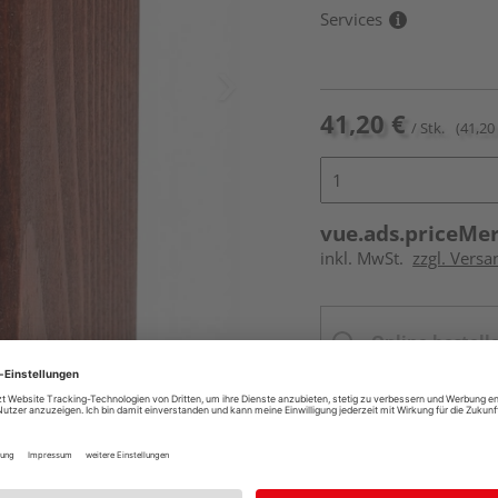
Services
41,20 €
/ Stk.
(41,20 
vue.ads.priceMe
inkl. MwSt.
zzgl. Versa
Online bestell
Ihr Standort ist n
Beim Händler 
Auf Vorbestellun
vue.ads.priceMerch