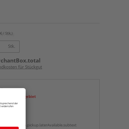
€ / Stk.)
Stk.
rchantBox.total
ndkosten für Stückgut
en
icht im Liefergebiet
abholen
g:
antBox.option.pickup.laterAvailable.subtext