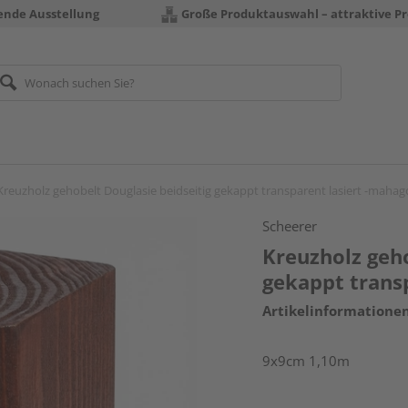
rende Ausstellung
Große Produktauswahl – attraktive Pr
Kreuzholz gehobelt Douglasie beidseitig gekappt transparent lasiert -mahag
Scheerer
Kreuzholz geho
gekappt trans
Artikelinformatione
9x9cm 1,10m