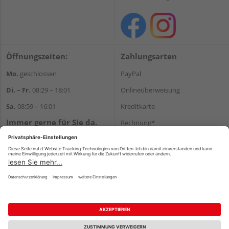
Öffnungszeiten:
Zahlungsarten
Mo.
geschlossen
PayPal
Di. – Fr.
08:29 – 18:01
Onlineüberweisung
Sa.
08:59 – 16:01
Kreditkarte
Immer gerne für Sie da.
Rechnung*
Tel.:
+49 911 648040
*Bonität vorausgesetzt
E-Mail:
kontakt@holzziller.de
Versand
Versandkosten
Impressum
AGB
Widerruf
Datenschutz
Reservierungsbedingungen
Vertrag widerrufen