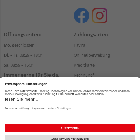
Öffnungszeiten:
Zahlungsarten
Mo.
geschlossen
PayPal
Di. – Fr.
08:29 – 18:01
Onlineüberweisung
Sa.
08:59 – 16:01
Kreditkarte
Immer gerne für Sie da.
Rechnung*
Tel.:
+49 911 648040
*Bonität vorausgesetzt
E-Mail:
kontakt@holzziller.de
Versand
Versandkosten
Impressum
AGB
Widerruf
Datenschutz
Reservierungsbedingungen
Vertrag widerrufen