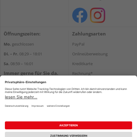
Öffnungszeiten:
Zahlungsarten
Mo.
geschlossen
PayPal
Di. – Fr.
08:29 – 18:01
Onlineüberweisung
Sa.
08:59 – 16:01
Kreditkarte
Immer gerne für Sie da.
Rechnung*
Tel.:
+49 911 648040
*Bonität vorausgesetzt
E-Mail:
kontakt@holzziller.de
Versand
Versandkosten
Impressum
AGB
Widerruf
Datenschutz
Reservierungsbedingungen
Vertrag widerrufen