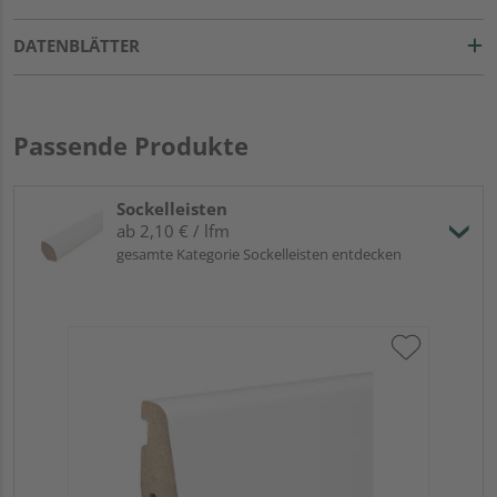
DATENBLÄTTER
Passende Produkte
Sockelleisten
ab 2,10 € / lfm
gesamte Kategorie Sockelleisten entdecken
HA
wei