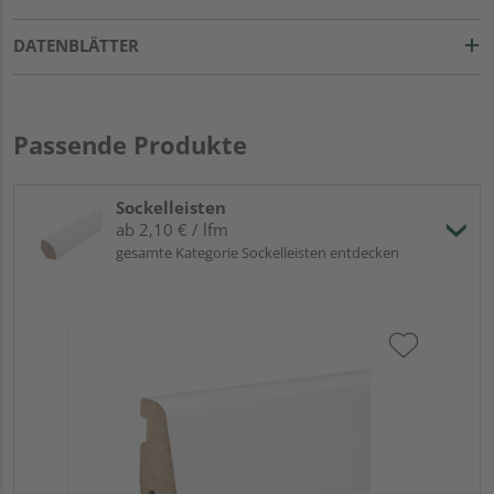
DATENBLÄTTER
Passende Produkte
Sockelleisten
ab 2,10 € / lfm
gesamte Kategorie Sockelleisten entdecken
HA
wei