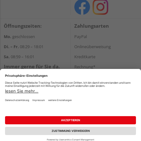
Öffnungszeiten:
Zahlungsarten
Mo.
geschlossen
PayPal
Di. – Fr.
08:29 – 18:01
Onlineüberweisung
Sa.
08:59 – 16:01
Kreditkarte
Immer gerne für Sie da.
Rechnung*
Tel.:
+49 911 648040
*Bonität vorausgesetzt
E-Mail:
kontakt@holzziller.de
Versand
Versandkosten
Impressum
AGB
Widerruf
Datenschutz
Reservierungsbedingungen
Vertrag widerrufen
©
HolzLand GmbH