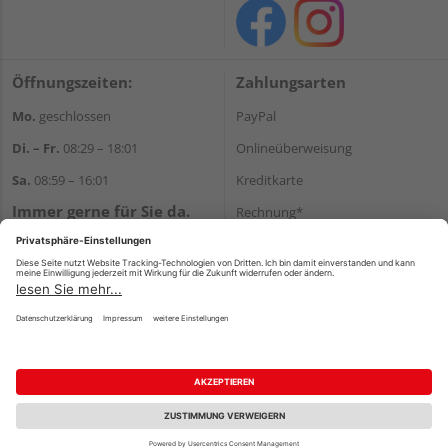
Öffnungszeiten:
Zahlungsarten
Mo.
geschlossen
PayPal
Di. – Fr.
08:29 – 18:01
Onlineüberweisung
Sa.
08:59 – 16:01
Kreditkarte
Immer gerne für Sie da.
Rechnung*
Tel.:
+49 911 648040
*Bonität vorausgesetzt
E-Mail:
kontakt@holzziller.de
Versand
Versandkosten
Impressum
AGB
Widerruf
Datenschutz
Reservierungsbedingungen
Vertrag widerrufen
©
HolzLand GmbH