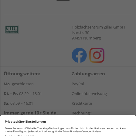
Holzfachzentrum Ziller GmbH
Isarstr. 30
90451 Nürnberg
Öffnungszeiten:
Zahlungsarten
Mo.
geschlossen
PayPal
Di. – Fr.
08:29 – 18:01
Onlineüberweisung
Sa.
08:59 – 16:01
Kreditkarte
Immer gerne für Sie da.
Rechnung*
Tel.:
+49 911 648040
*Bonität vorausgesetzt
E-Mail:
kontakt@holzziller.de
Versand