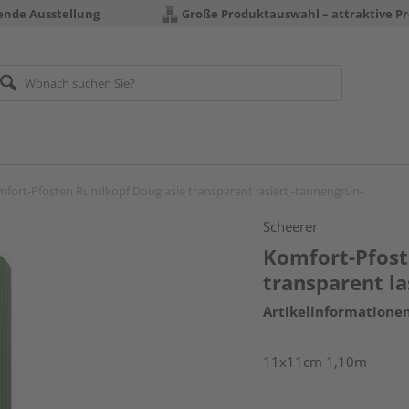
rende Ausstellung
Große Produktauswahl – attraktive Pr
fort-Pfosten Rundkopf Douglasie transparent lasiert -tannengrün-
Scheerer
Komfort-Pfost
transparent la
Artikelinformatione
11x11cm 1,10m