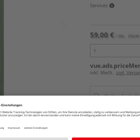
Services
59,00 €
/ Stk.
(59,00 
vue.ads.priceMe
inkl. MwSt.
zzgl. Versa
Online bestell
Ihr Standort ist n
Beim Händler 
Auf Vorbestellun
vue.ads.priceMerch