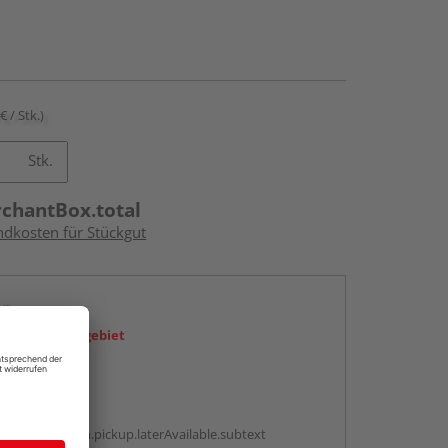
€ / Stk.)
Stk.
rchantBox.total
ndkosten für Stückgut
en
icht im Liefergebiet
abholen
g:
antBox.option.pickup.laterAvailable.subtext