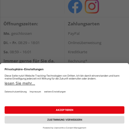
Öffnungszeiten:
Zahlungsarten
Mo.
geschlossen
PayPal
Di. – Fr.
08:29 – 18:01
Onlineüberweisung
Sa.
08:59 – 16:01
Kreditkarte
Immer gerne für Sie da.
Rechnung*
Tel.:
+49 911 648040
*Bonität vorausgesetzt
E-Mail:
kontakt@holzziller.de
Versand
Versandkosten
Impressum
AGB
Widerruf
Datenschutz
Reservierungsbedingungen
Vertrag widerrufen
©
HolzLand GmbH