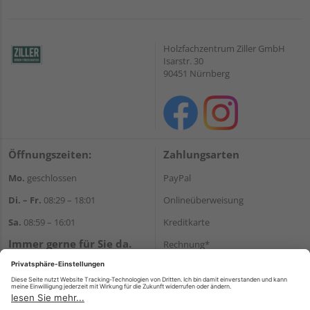
Holzfachzentrum Ziller GmbH
Isarstr. 30
90451 Nürnberg
Öffnungszeiten:
Zahlungsarten
Mo.
geschlossen
PayPal
Di. – Fr.
08:29 – 18:01
Onlineüberweisung
Sa.
08:59 – 16:01
Kreditkarte
Immer gerne für Sie da.
Rechnung*
Tel.:
+49 911 648040
*Bonität vorausgesetzt
E-Mail:
kontakt@holzziller.de
Versand
Versandkosten