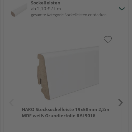
Sockelleisten
ab 2,10 € / lfm
gesamte Kategorie Sockelleisten entdecken
HA
wei
HARO Stecksockelleiste 19x58mm 2,2m
MDF weiß Grundierfolie RAL9016