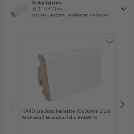
Sockelleisten
ab 2,10 € / lfm
gesamte Kategorie Sockelleisten entdecken
HA
wei
HARO Stecksockelleiste 19x58mm 2,2m
MDF weiß Grundierfolie RAL9016