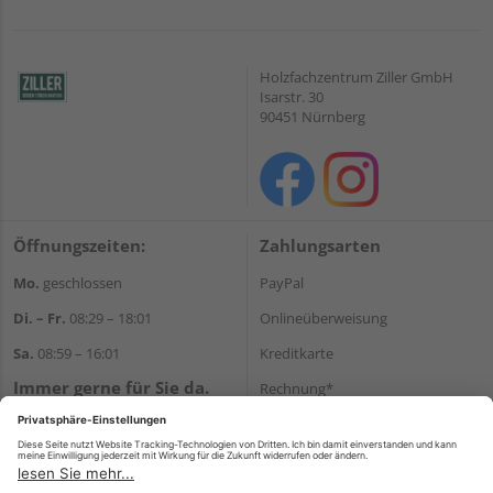
Holzfachzentrum Ziller GmbH
Isarstr. 30
90451 Nürnberg
Öffnungszeiten:
Zahlungsarten
Mo.
geschlossen
PayPal
Di. – Fr.
08:29 – 18:01
Onlineüberweisung
Sa.
08:59 – 16:01
Kreditkarte
Immer gerne für Sie da.
Rechnung*
Tel.:
+49 911 648040
*Bonität vorausgesetzt
E-Mail:
kontakt@holzziller.de
Versand
Versandkosten