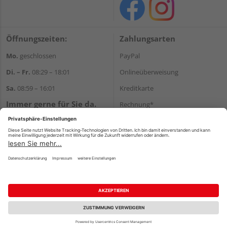
Öffnungszeiten:
Zahlungsarten
Mo.
geschlossen
PayPal
Di. – Fr.
08:29 – 18:01
Onlineüberweisung
Sa.
08:59 – 16:01
Kreditkarte
Immer gerne für Sie da.
Rechnung*
Tel.:
+49 911 648040
*Bonität vorausgesetzt
E-Mail:
kontakt@holzziller.de
Versand
Versandkosten
Impressum
AGB
Widerruf
Datenschutz
Reservierungsbedingungen
Vertrag widerrufen
©
HolzLand GmbH