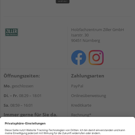
Holzfachzentrum Ziller GmbH
Isarstr. 30
90451 Nürnberg
Öffnungszeiten:
Zahlungsarten
Mo.
geschlossen
PayPal
Di. – Fr.
08:29 – 18:01
Onlineüberweisung
Sa.
08:59 – 16:01
Kreditkarte
Immer gerne für Sie da.
Rechnung*
Tel.:
+49 911 648040
*Bonität vorausgesetzt
E-Mail:
kontakt@holzziller.de
Versand