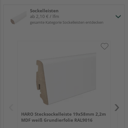
Sockelleisten
ab 2,10 € / lfm
gesamte Kategorie Sockelleisten entdecken
HA
wei
HARO Stecksockelleiste 19x58mm 2,2m
MDF weiß Grundierfolie RAL9016