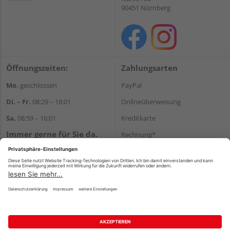
90451 Nürnberg
Öffnungszeiten:
Zahlungsarten
Mo.
geschlossen
PayPal
Di. – Fr.
08:29 – 18:01
Onlineüberweisung
Sa.
08:59 – 16:01
Kreditkarte
Immer gerne für Sie da.
Rechnung*
Tel.:
+49 911 648040
*Bonität vorausgesetzt
E-Mail:
kontakt@holzziller.de
Versand
Versandkosten
Impressum
AGB
Widerruf
Datenschutz