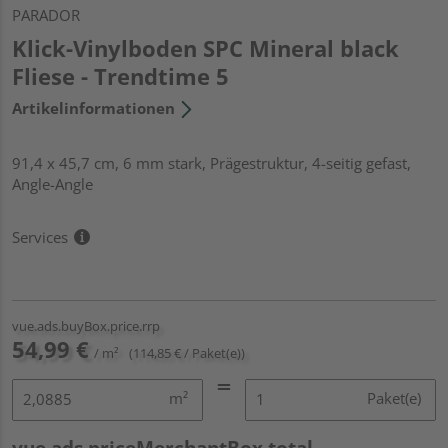
PARADOR
Klick-Vinylboden SPC Mineral black
Fliese - Trendtime 5
Artikelinformationen
91,4 x 45,7 cm, 6 mm stark, Prägestruktur, 4-seitig gefast,
Angle-Angle
Services
vue.ads.buyBox.price.rrp
54,99 €
/ m²
(114,85 € / Paket(e))
m²
Paket(e)
vue.ads.priceMerchantBox.total