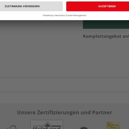
vue.ads.priceMerch
Komplettangebot an
Unsere Zertifizierungen und Partner