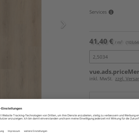
Services
41,40 €
/ m²
(103,64
vue.ads.priceMe
inkl. MwSt.
zzgl. Versa
Online bestell
Ihr Standort ist n
Beim Händler 
Auf Vorbestellun