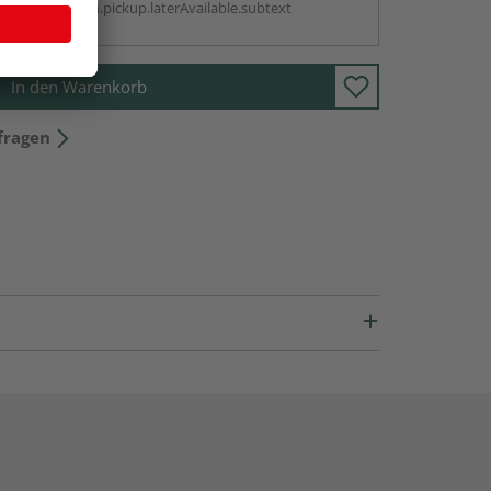
antBox.option.pickup.laterAvailable.subtext
In den Warenkorb
fragen