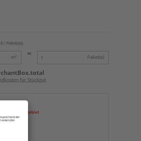
 € / Paket(e))
m²
Paket(e)
rchantBox.total
ndkosten für Stückgut
en
icht im Liefergebiet
abholen
g: