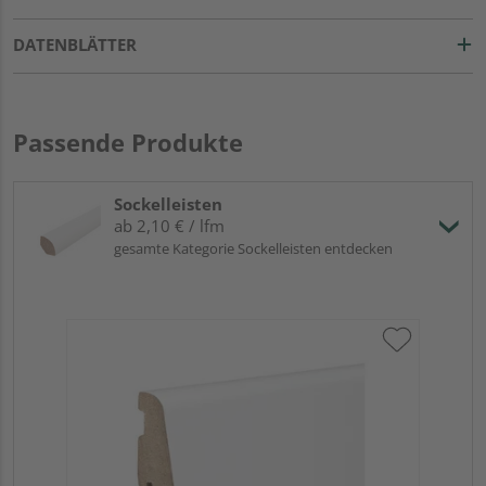
DATENBLÄTTER
Passende Produkte
Sockelleisten
ab 2,10 € / lfm
gesamte Kategorie Sockelleisten entdecken
HA
wei