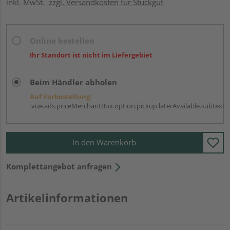
inkl. MwSt.
zzgl. Versandkosten für Stückgut
Online bestellen
Ihr Standort ist nicht im Liefergebiet
Beim Händler abholen
Auf Vorbestellung:
vue.ads.priceMerchantBox.option.pickup.laterAvailable.subtext
In den Warenkorb
Komplettangebot anfragen
Artikelinformationen