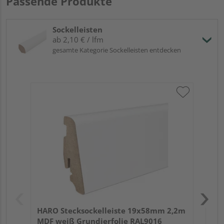
Passende Produkte
Sockelleisten
ab 2,10 € / lfm
gesamte Kategorie Sockelleisten entdecken
HA
wei
HARO Stecksockelleiste 19x58mm 2,2m
MDF weiß Grundierfolie RAL9016