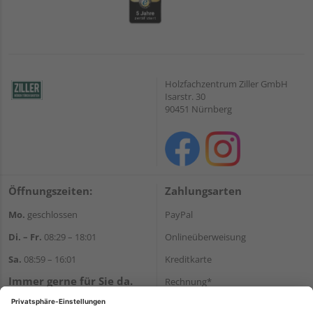
Holzfachzentrum Ziller GmbH
Isarstr. 30
90451 Nürnberg
Öffnungszeiten:
Zahlungsarten
Mo.
geschlossen
PayPal
Di. – Fr.
08:29 – 18:01
Onlineüberweisung
Sa.
08:59 – 16:01
Kreditkarte
Immer gerne für Sie da.
Rechnung*
Tel.:
+49 911 648040
*Bonität vorausgesetzt
E-Mail:
kontakt@holzziller.de