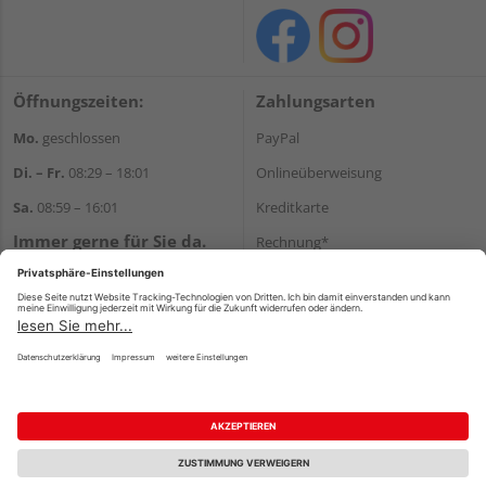
Öffnungszeiten:
Zahlungsarten
Mo.
geschlossen
PayPal
Di. – Fr.
08:29 – 18:01
Onlineüberweisung
Sa.
08:59 – 16:01
Kreditkarte
Immer gerne für Sie da.
Rechnung*
Tel.:
+49 911 648040
*Bonität vorausgesetzt
E-Mail:
kontakt@holzziller.de
Versand
Versandkosten
Impressum
AGB
Widerruf
Datenschutz
Reservierungsbedingungen
Vertrag widerrufen