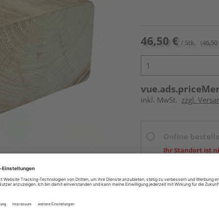
46,50 €
/ Stk.
(46,50 
vue.ads.priceMe
inkl. MwSt.
zzgl. Vers
Online bestell
Ihr Standort ist n
Beim Händler 
Auf Vorbestellun
vue.ads.priceMerch