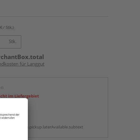
€ / Stk.)
Stk.
rchantBox.total
andkosten für Langgut
en
icht im Liefergebiet
abholen
g:
antBox.option.pickup.laterAvailable.subtext