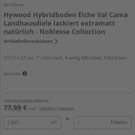
ter Hürne
Hywood Hybridboden Eiche Val Cama
Landhausdiele lackiert extramatt
natürlich - Noblesse Collection
Artikelinformationen
237,5 x 27 cm, 11 mm stark, 4-seitig Mikrofase, Fold-Down
Services
vue.ads.buyBox.price.rrp
77,99 €
/ m²
(200,04 € / Paket(e))
m²
Paket(e)